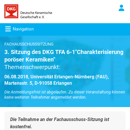
Navigation
FACHAUSSCHUSSSITZUNG
3. Sitzung des DKG TFA 6-1"Charakterisierung
poröser Keramiken"
Themenschwerpunkt:
06.08.2018, Universität Erlangen-Nürnberg (FAU),
Martensstr. 5, D-91058 Erlangen
Die Anmeldungsfrist ist abgelaufen. Zu dieser Veranstaltung können
keine weiteren Teilnehmer angemeldet werden.
Die Teilnahme an der Fachausschuss-Sitzung ist
kostenfrei.