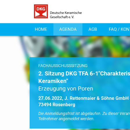
HOME
AGENDA
AGB
FAQ / KO
FACHAUSSCHUSSSITZUNG
2. Sitzung DKG TFA 6-1"Charakteris
Keramiken"
Erzeugung von Poren
27.06.2022, J. Rettenmaier & Söhne GmbH +
73494 Rosenberg
Die Anmeldungsfrist ist abgelaufen. Zu dieser Vera
Teilnehmer angemeldet werden.